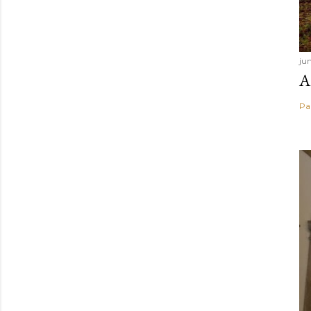
ju
A
Pa