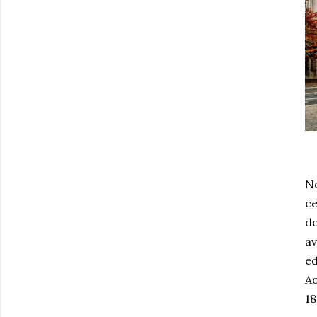
No
ce
do
av
ed
Ao
18