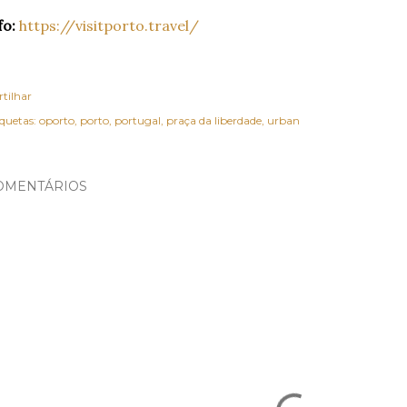
fo:
https://visitporto.travel/
rtilhar
iquetas:
oporto
porto
portugal
praça da liberdade
urban
OMENTÁRIOS