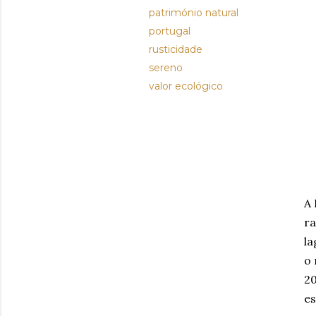
património natural
portugal
rusticidade
sereno
valor ecológico
A
ra
la
o 
20
es