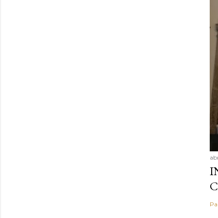
ab
I
C
Pa