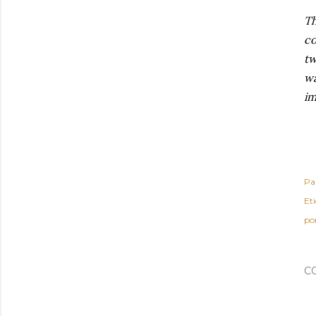
Th
co
tw
wa
im
Pa
Et
po
C