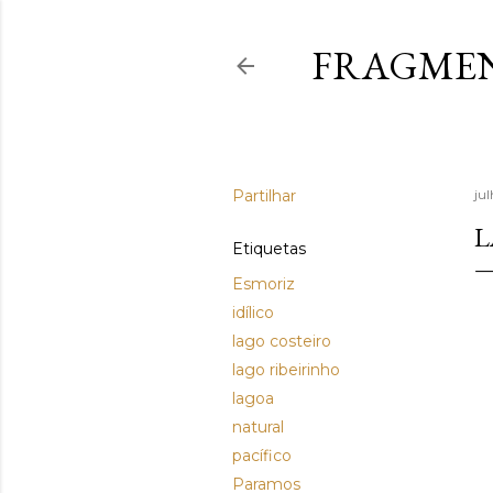
FRAGMEN
Partilhar
jul
L
Etiquetas
Esmoriz
idílico
lago costeiro
lago ribeirinho
lagoa
natural
pacífico
Paramos