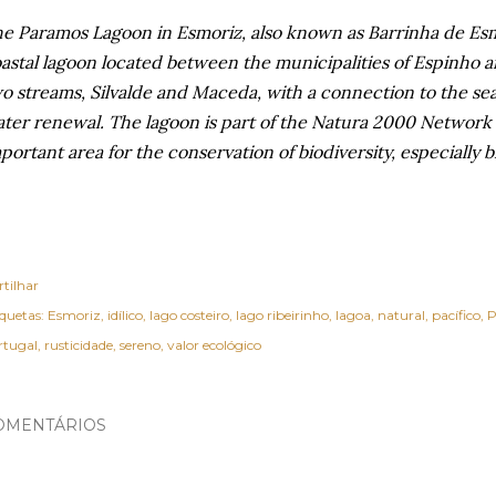
e Paramos Lagoon in Esmoriz, also known as Barrinha de Esm
astal lagoon located between the municipalities of Espinho a
o streams, Silvalde and Maceda, with a connection to the sea
ter renewal. The lagoon is part of the Natura 2000 Network
portant area for the conservation of biodiversity, especially b
rtilhar
iquetas:
Esmoriz
idílico
lago costeiro
lago ribeirinho
lagoa
natural
pacífico
P
rtugal
rusticidade
sereno
valor ecológico
OMENTÁRIOS