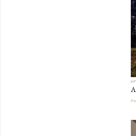
ju
A
Pa