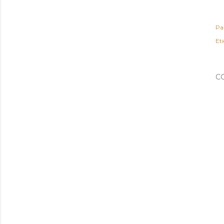
Pa
Et
C