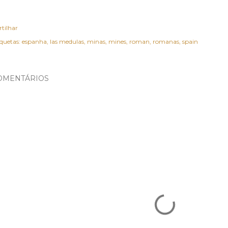
rtilhar
iquetas:
espanha
las medulas
minas
mines
roman
romanas
spain
OMENTÁRIOS