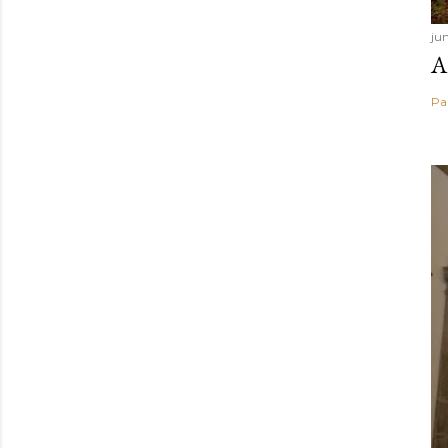
ju
A
Pa