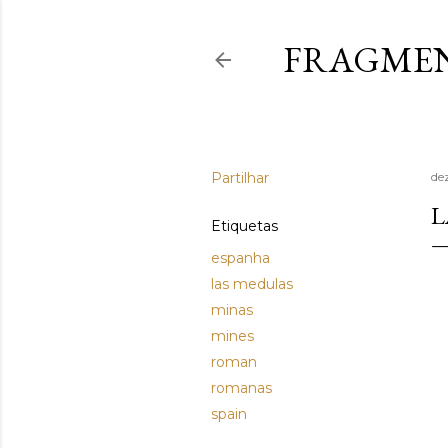
FRAGMEN
Partilhar
de
L
Etiquetas
espanha
las medulas
minas
mines
roman
romanas
spain