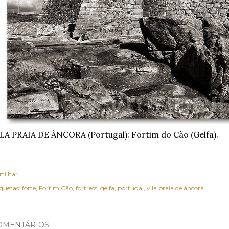
LA PRAIA DE ÂNCORA (Portugal): Fortim do Cão (Gelfa).
rtilhar
iquetas:
forte
Fortim Cão
fortress
gelfa
portugal
vila praia de âncora
OMENTÁRIOS