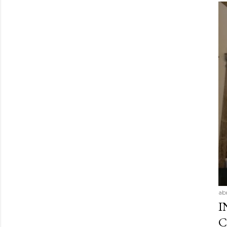
ab
I
C