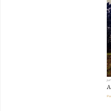
ju
A
Pa