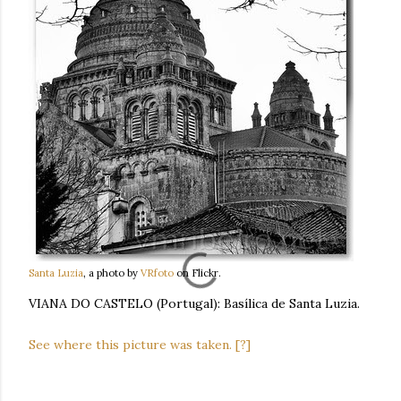
Santa Luzia
, a photo by
VRfoto
on Flickr.
VIANA DO CASTELO (Portugal): Basílica de Santa Luzia.
See where this picture was taken.
[?]