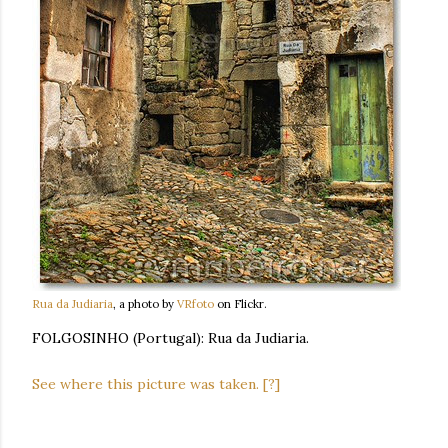
Rua da Judiaria
, a photo by
VRfoto
on Flickr.
FOLGOSINHO (Portugal): Rua da Judiaria.
See where this picture was taken.
[?]